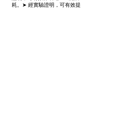
耗。➤ 經實驗證明，可有效提
升達3%的馬力輸出。➤ 經實
驗證明，可有效降低達18%潤
滑油的揮發量。➤ 提供引擎及
變速箱最佳的保護。➤ 適合一
般道路及賽道行駛。➤ 採酯類
全合成基礎油。
​葵涌葵豐街25-31號華業工業大廈A座3K室
(請先預約)
​另提供免費送貨服務
查詢或訂購 order and enquiry Whatsapp
97722266
JERRY