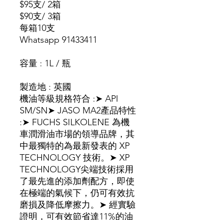
$95支/ 2箱
$90支/ 3箱
每箱10支
Whatsapp 91433411
容量 : 1L / 瓶
製造地 : 英國
機油等級規格符合 :➤ API
SM/SN➤ JASO MA2產品特性
:➤ FUCHS SILKOLENE 為機
車潤滑油市場的領導品牌，其
中最獨特的為最新發表的 XP
TECHNOLOGY 技術。➤ XP
TECHNOLOGY尖端技術採用
了最先進的添加劑配方，即使
在極端的氣候下，仍可有效抗
磨損及降低摩擦力。➤ 經實驗
證明，可有效節省達11%的油