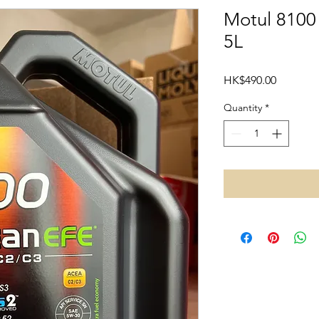
Motul 8100
5L
Price
HK$490.00
Quantity
*