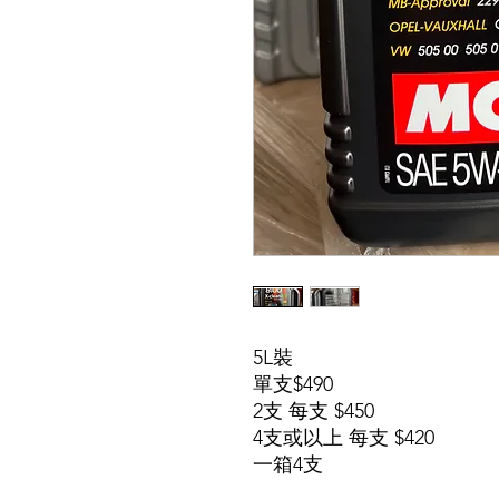
5L裝
單支$490
2
支
每支 $450
4
支或以上
每支 $420
一箱4支