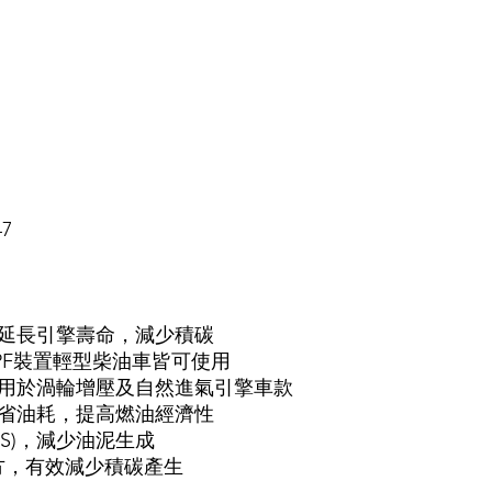
47
效延長引擎壽命，減少積碳
PF裝置輕型柴油車皆可使用
適用於渦輪增壓及自然進氣引擎車款
能省油耗，提高燃油經濟性
APS)，減少油泥生成
配方，有效減少積碳產生