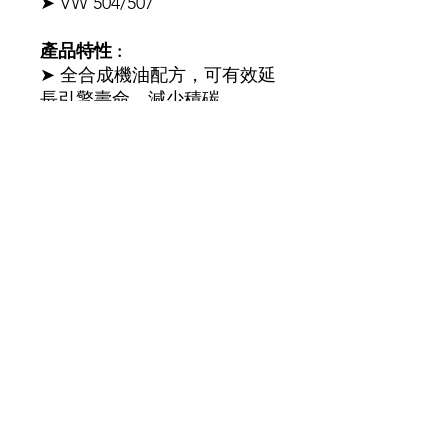
➤ VW 504/507
產品特性 :
➤ 全合成機油配方，可有效延
長引擎壽命，減少積碳。
➤ 適合汽油以及柴油引擎車型
使用。
➤ MOTUL獨家清潔引擎配
方，有效減少積碳產生。
➤ 的引擎保護效果。
➤ 抗氧化，揮發性低，油質穩
定性高。
​葵涌葵豐街25-31號華業工業大廈A座3K室
(請先預約)
​另提供免費送貨服務
查詢或訂購 order and enquiry Whatsapp