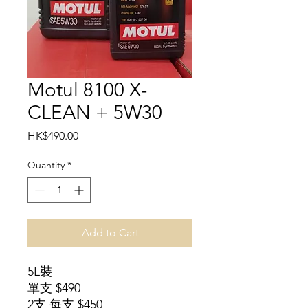
Motul 8100 X-
CLEAN + 5W30
Price
HK$490.00
Quantity
*
Add to Cart
5L裝
單支 $490
2支 每支 $450