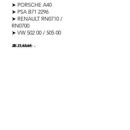
➤ PORSCHE A40
➤ PSA B71 2296
➤ RENAULT RN0710 /
RN0700
➤ VW 502 00 / 505 00
產品特性 :
➤ 全合成機油配方，可有效延
長引擎壽命，減少積碳。
➤ 適合汽油引擎車型使用。
➤ MOTUL獨家清潔引擎配
方，有效減少積碳產生。
➤ 良好的引擎保護效果。
➤ 抗氧化，揮發性低，油質穩
定性高。
​葵涌葵豐街25-31號華業工業大廈A座3K室