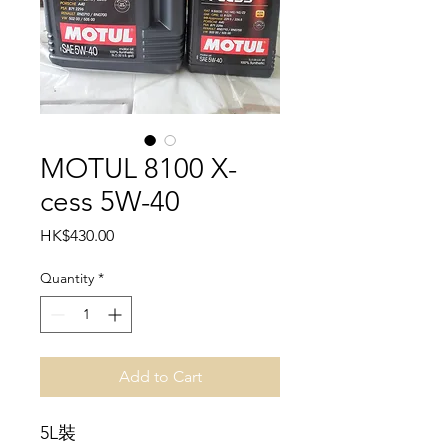
MOTUL 8100 X-
cess 5W-40
Price
HK$430.00
Quantity
*
Add to Cart
5L裝