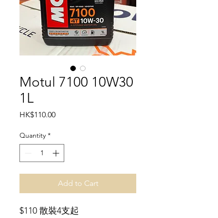
Motul 7100 10W30
1L
Price
HK$110.00
Quantity
*
Add to Cart
$110 散裝4支起