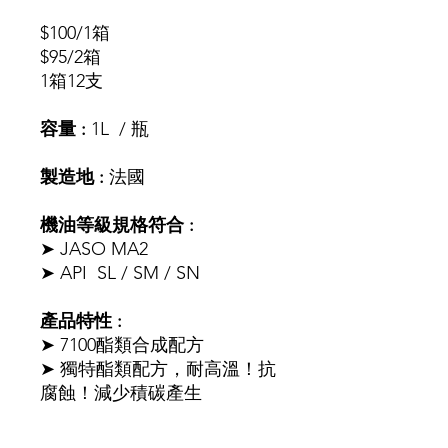
$100/1箱
$95/2箱
1箱12支
容量
:
1L / 瓶
製造地
:
法國
機油等級規格符合
:
➤ JASO MA2
➤ API SL / SM / SN
產品特性
:
➤ 7100酯類合成配方
➤ 獨特酯類配方，耐高溫！抗
腐蝕！減少積碳產生
➤ 換檔不延遲，瞬間增強拉轉
速度