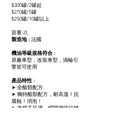
$300罐/2罐起
$270罐/5罐
$250罐/10罐以上
容量:2L
製造地
:
法國
機油等級規格符合
:
原廠車型，改裝車型，渦輪引
擎皆可使用
產品特性
:
➤ 全酯類配方:
➤ 獨特酯類配方，耐高溫！抗
腐蝕！消泡！
➤ 換檔不延遲，瞬間增強拉轉
速度！
➤ 抗氧化，揮發性低，油質穩