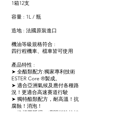
1箱12支
容量 : 1L / 瓶
造地 : 法國原裝進口
機油等級規格符合 :
四行程機車、檔車皆可使用
產品特性 :
➤ 全酯類配方:獨家專利技術
ESTER Core ®製成。
➤ 適合亞洲氣候及應付各種路
況！更適合高速賽道行駛
➤ 獨特酯類配方，耐高溫！抗
腐蝕！消泡！
➤ 換檔不延遲，瞬間增強拉轉
速度！
➤ 抗氧化，揮發性低，油質穩