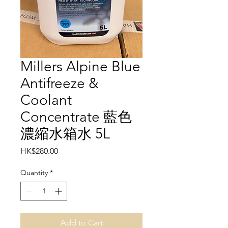
Millers Alpine Blue
Antifreeze &
Coolant
Concentrate 藍色
濃縮水箱水 5L
Price
HK$280.00
Quantity
*
Add to Cart