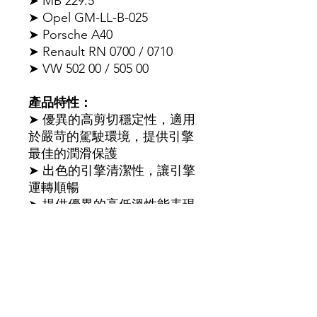
➤ MB 229.5
➤ Opel GM-LL-B-025
➤ Porsche A40
➤ Renault RN 0700 / 0710
➤ VW 502 00 / 505 00
產品特性：
➤ 優異的高剪切穩定性，適用
於嚴苛的駕駛環境，提供引擎
最佳的潤滑保護
➤ 出色的引擎清潔性，讓引擎
運轉順暢
➤ 提供優異的高低溫性能表現
➤ 獨家MFC分子摩擦控制技
術，減少引擎磨損，降低燃油
耗損
➤ MOLYGEN系列機油採用特
殊的鎢添加劑技術，能有效減
少引擎磨耗，並提供更好的保